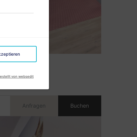
kzeptieren
estellt von websedit
Anfragen
Buchen