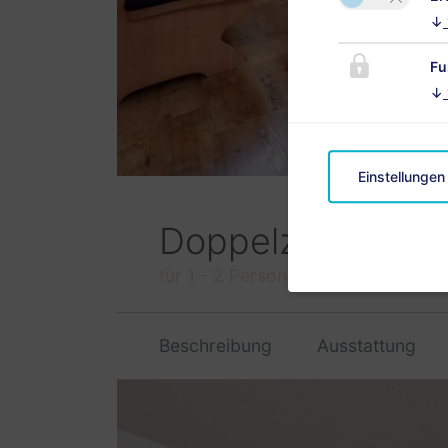
↓
Fu
↓
Einstellungen
Doppelzimmer
für 1 - 2 Personen
Beschreibung
Ausstattung