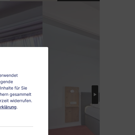
verwendet
legende
nhalte für Sie
chern gesammelt
zeit widerrufen.
rklärung
.