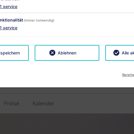
1
service
nktionalität
(immer notwendig)
1
service
 speichern
Ablehnen
Alle a
€ 100
Bereitg
ab
Preise
Kalender